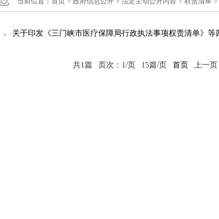
当前位置：
首页 >
政府信息公开 >
法定主动公开内容 >
权责清单 >
关于印发《三门峡市医疗保障局行政执法事项权责清单》等
共1篇
页次：1/页
15篇/页
首页
上一