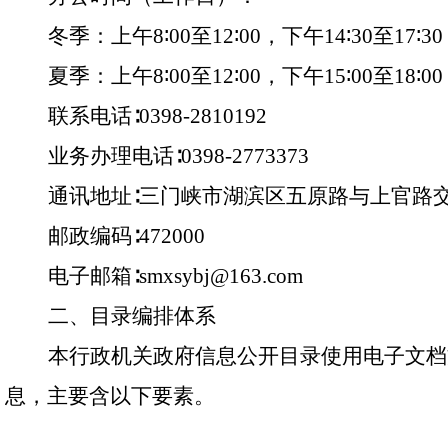
冬季：上午
8
∶
00
至
12
∶
00
，下午
14
∶
30
至
17
∶
30
夏季：上午
8
∶
00
至
12
∶
00
，下午
15
∶
00
至
18
∶
00
联系电话
∶
0398-2810192
业务办理电话
∶
0398-2773373
通讯地址
∶三门峡市湖滨区五原路与上官路
邮政编码
∶
472000
电子邮箱
∶
smxsybj@163.com
二、目录编排体系
本行政机关政府信息公开目录使用电子文档
息，主要含以下要素。