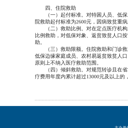
四、
住院救助
（
一）
起付标准。
对特困人员、低保
院救助起付标准为
2600元，因病致贫重
（
二）
救助比例。
对在定点医疗机构
比例救助，对低保对象、返贫致贫人口按
助
。
（
三）
救助限额。
住院救助和门诊救
低保边缘家庭成员、农村易返贫致贫人口
原则上不纳入医疗救助范围。
（
四）
倾斜救助。
对规范转诊且在省
疗费用年度内累计超过
13000元及以上
主办单