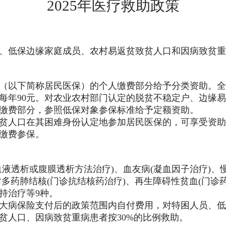
2025年医疗救助政策
、低保边缘家庭成员、农村易返贫致贫人口和因病致贫重
（以下简称居民医保）
的个人缴费部分给予分类资助。
每年
9
0元。对
农业农村
部门认定的脱贫不稳定户、边缘易
缴费部分，参照低保对象参保标准给予定额资助。
贫人口在其困难身份认定地参加居民医保的，可享受资助
缴费参保。
血液透析或腹膜透析方法治疗)、血友病(凝血因子治疗)、
、耐多药肺结核(门诊抗结核药治疗)、再生障碍性贫血(门
持治疗等9种。
大病保险支付后的政策范围内自付费用，对特困人员、低
贫人口、因病致贫重病患者按30%的比例救助。