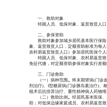
一、
救助对象
特困人员、低保对象、返贫致贫人口
二、
参保资助
救助对象参加
城乡
居民基
本医疗保险
象、返贫致贫人口，定额资助标准为每人
农村易返贫致贫人口）参加居民医保个人
特困人员、低保对象、农村易返贫致
免征代缴，对定额资助参保对象实行差额
三、
门诊救助
（
一）
病种范围
。
终末期肾病
(门诊
剂治疗)、Ⅰ型糖尿病(门诊胰岛素治疗)
植术后抗排异治疗、重性精神病人药物维
（
二）
救助比例
。
经居民基本医保、
助；对低保边缘家庭成员、农村易返贫致