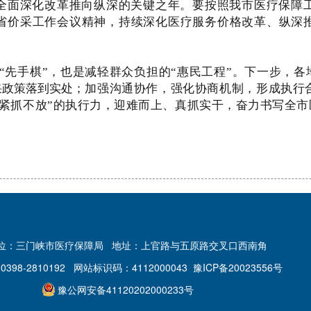
将全面深化改革推向纵深的关键之年。要按照我市医疗保障
省价采工作会议精神，持
续深化医疗服务价格改革、纵深
先手棋”，也是减轻群众负担的“惠民工程
”。下一步，各
采政策落到实处；
加强沟通协作，强化协商机制，形成执行
事紧抓不放”的执行力，迎难而上、真抓实干，奋力书写全
位：三门峡市医疗保障局
地址：上官路与五原路交叉口西南角
398-2810192
网站标识码：4112000043
豫ICP备20023556号
豫公网安备41120202000233号